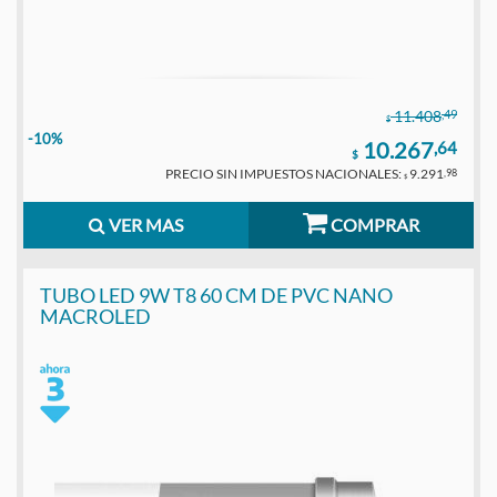
,49
11.408
$
-10%
10.267
,64
$
PRECIO SIN IMPUESTOS NACIONALES:
9.291
,98
$
VER MAS
COMPRAR
TUBO LED 9W T8 60 CM DE PVC NANO
MACROLED