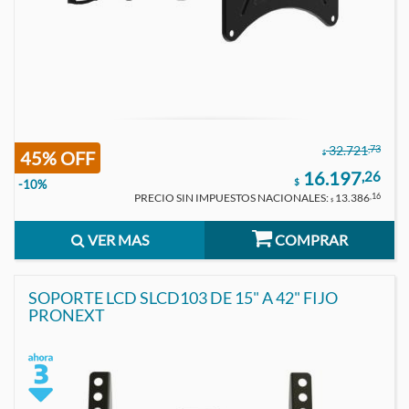
,73
32.721
45% OFF
$
16.197
,26
$
-10%
PRECIO SIN IMPUESTOS NACIONALES:
13.386
,16
$
VER MAS
COMPRAR
SOPORTE LCD SLCD103 DE 15" A 42" FIJO
PRONEXT