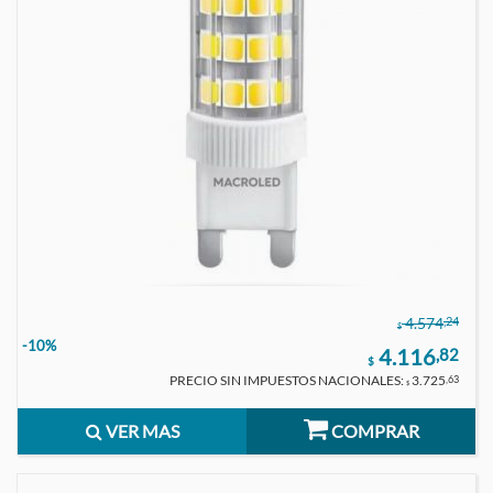
,24
4.574
$
-10%
4.116
,82
$
PRECIO SIN IMPUESTOS NACIONALES:
3.725
,63
$
VER MAS
COMPRAR