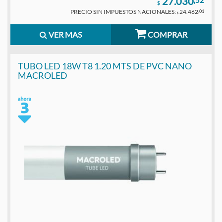
27.030
,52
$
PRECIO SIN IMPUESTOS NACIONALES:
24.462
,01
$
VER MAS
COMPRAR
TUBO LED 18W T8 1.20 MTS DE PVC NANO
MACROLED