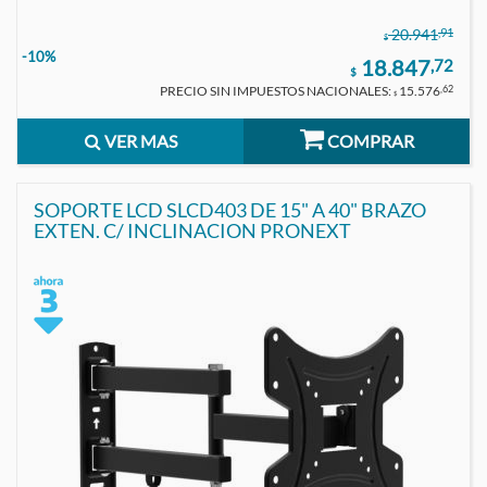
,91
20.941
$
-10%
18.847
,72
$
PRECIO SIN IMPUESTOS NACIONALES:
15.576
,62
$
VER MAS
COMPRAR
SOPORTE LCD SLCD403 DE 15" A 40" BRAZO
EXTEN. C/ INCLINACION PRONEXT