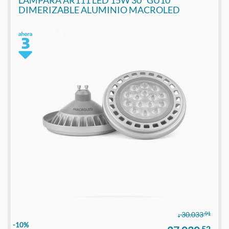
LAMPARA AR111 LED 15W 30º GU10
DIMERIZABLE ALUMINIO MACROLED
,91
30.033
$
-10%