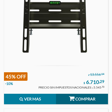
,14
13.556
45% OFF
$
6.710
,29
$
-10%
PRECIO SIN IMPUESTOS NACIONALES:
5.545
,70
$
VER MAS
COMPRAR