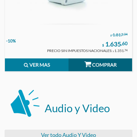
,34
1.817
$
-10%
1.635
,60
$
PRECIO SIN IMPUESTOS NACIONALES:
1.351
,74
$
VER MAS
COMPRAR
Audio y Video
Ver todo Audio Y Video