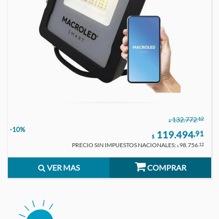
,12
132.772
$
-10%
119.494
,91
$
PRECIO SIN IMPUESTOS NACIONALES:
98.756
,12
$
VER MAS
COMPRAR