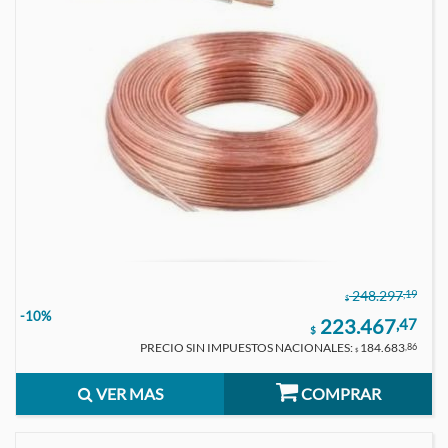
,19
248.297
$
-10%
223.467
,47
$
PRECIO SIN IMPUESTOS NACIONALES:
184.683
,86
$
VER MAS
COMPRAR