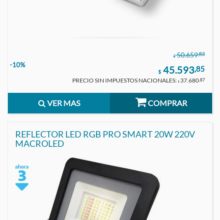
,83
50.659
$
-10%
45.593
,85
$
PRECIO SIN IMPUESTOS NACIONALES:
37.680
,87
$
VER MAS
COMPRAR
REFLECTOR LED RGB PRO SMART 20W 220V
MACROLED