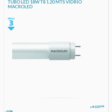
TUBO LED 18W T8 1.20 MTS VIDRIO
MACROLED
,31
4.137
$
-10%