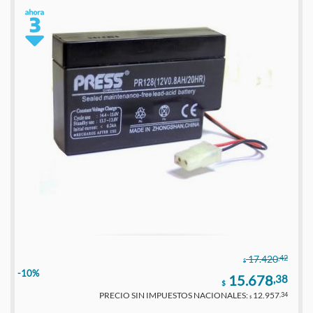
,42
17.420
$
-10%
15.678
,38
$
PRECIO SIN IMPUESTOS NACIONALES:
12.957
,34
$