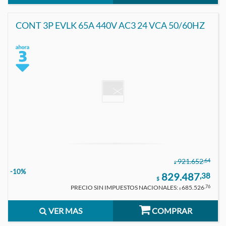
CONT 3P EVLK 65A 440V AC3 24 VCA 50/60HZ
,64
921.652
$
-10%
829.487
,38
$
PRECIO SIN IMPUESTOS NACIONALES:
685.526
,76
$
VER MAS
COMPRAR