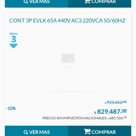
VER MAS
COMPRAR
CONT 3P EVLK 65A 440V AC3 220VCA 50/60HZ
,64
921.652
$
-10%
829.487
,38
$
PRECIO SIN IMPUESTOS NACIONALES:
685.526
,76
$
VER MAS
COMPRAR