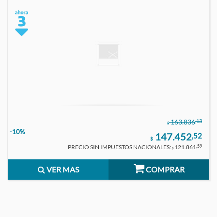
,13
163.836
$
-10%
147.452
,52
$
PRECIO SIN IMPUESTOS NACIONALES:
121.861
,59
$
VER MAS
COMPRAR