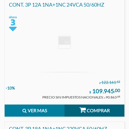
CONT. 3P 12A 1NA+1NC 24VCA 50/60HZ
,12
122.161
$
-10%
109.945
,00
$
PRECIO SIN IMPUESTOS NACIONALES:
90.863
,64
$
VER MAS
COMPRAR
CONT. 3P 18A 1NA+1NC 220VCA 50/60HZ