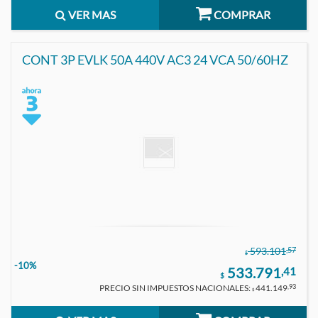
VER MAS
COMPRAR
CONT 3P EVLK 50A 440V AC3 24 VCA 50/60HZ
,57
593.101
$
-10%
533.791
,41
$
PRECIO SIN IMPUESTOS NACIONALES:
441.149
,93
$