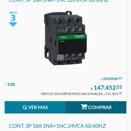
,13
163.836
$
-10%
147.452
,52
$
PRECIO SIN IMPUESTOS NACIONALES:
121.861
,59
$
VER MAS
COMPRAR
CONT. 3P 18A 1NA+1NC 24VCA 50/60HZ