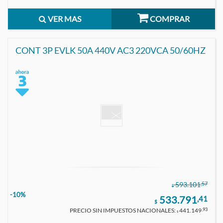
VER MAS
COMPRAR
CONT 3P EVLK 50A 440V AC3 220VCA 50/60HZ
,57
593.101
$
-10%
533.791
,41
$
PRECIO SIN IMPUESTOS NACIONALES:
441.149
,93
$