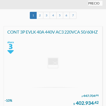
PRECIO
1
2
3
4
5
6
7
CONT 3P EVLK 40A 440V AC3 220VCA 50/60HZ
,91
447.704
$
-10%
402.934
,42
$