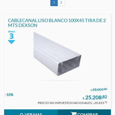
1
2
CABLECANAL LISO BLANCO 100X45 TIRA DE 2
MTS DEXSON
,80
28.009
$
-10%
25.208
,82
$
PRECIO SIN IMPUESTOS NACIONALES:
20.833
,73
$
VER MAS
COMPRAR