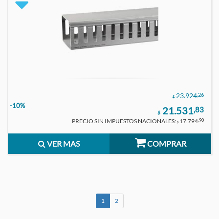
,26
23.924
$
-10%
21.531
,83
$
PRECIO SIN IMPUESTOS NACIONALES:
17.794
,90
$
VER MAS
COMPRAR
1
2