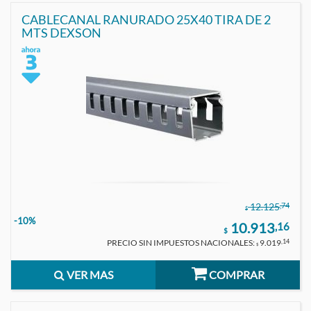
CABLECANAL RANURADO 25X40 TIRA DE 2
MTS DEXSON
,74
12.125
$
-10%
10.913
,16
$
PRECIO SIN IMPUESTOS NACIONALES:
9.019
,14
$
VER MAS
COMPRAR