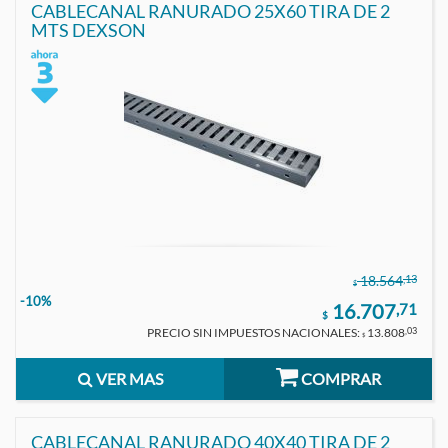
CABLECANAL RANURADO 25X60 TIRA DE 2
MTS DEXSON
,13
18.564
$
-10%
16.707
,71
$
PRECIO SIN IMPUESTOS NACIONALES:
13.808
,03
$
VER MAS
COMPRAR
CABLECANAL RANURADO 40X40 TIRA DE 2