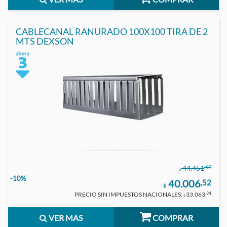
CABLECANAL RANURADO 100X100 TIRA DE 2
MTS DEXSON
,69
44.451
$
-10%
40.006
,52
$
PRECIO SIN IMPUESTOS NACIONALES:
33.063
,24
$
VER MAS
COMPRAR