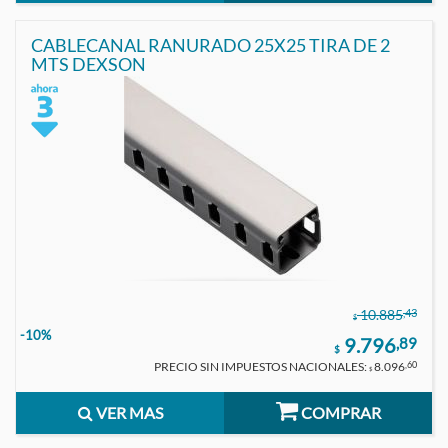
CABLECANAL RANURADO 25X25 TIRA DE 2
MTS DEXSON
,43
10.885
$
-10%
9.796
,89
$
PRECIO SIN IMPUESTOS NACIONALES:
8.096
,60
$
VER MAS
COMPRAR