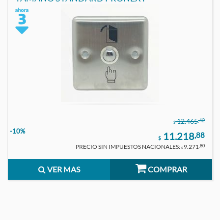
,42
12.465
$
-10%
11.218
,88
$
PRECIO SIN IMPUESTOS NACIONALES:
9.271
,80
$
VER MAS
COMPRAR