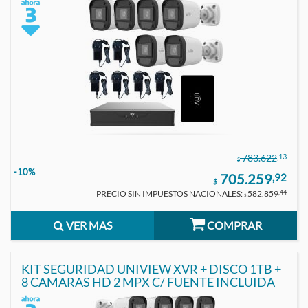
,13
783.622
$
-10%
705.259
,92
$
PRECIO SIN IMPUESTOS NACIONALES:
582.859
,44
$
VER MAS
COMPRAR
KIT SEGURIDAD UNIVIEW XVR + DISCO 1TB +
8 CAMARAS HD 2 MPX C/ FUENTE INCLUIDA