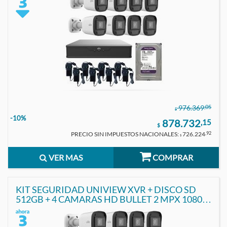
,05
976.369
$
-10%
878.732
,15
$
PRECIO SIN IMPUESTOS NACIONALES:
726.224
,92
$
VER MAS
COMPRAR
KIT SEGURIDAD UNIVIEW XVR + DISCO SD
512GB + 4 CAMARAS HD BULLET 2 MPX 1080P
C/ FUENTE INCLUIDA