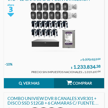
,09
1.370.927
$
-10%
1.233.834
,38
$
PRECIO SIN IMPUESTOS NACIONALES:
1.019.697
,84
$
VER MAS
COMPRAR
COMBO UNIVIEW DVR 8 CANALES XVR301 +
DISCO SSD 512GB + 6 CAMARAS C/ FUENTE
INCLUIDA