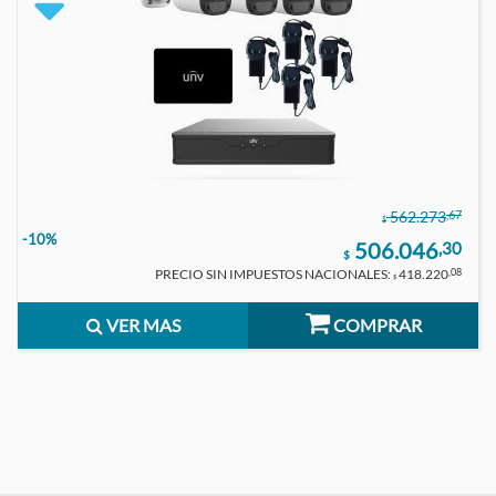
,67
562.273
$
-10%
506.046
,30
$
PRECIO SIN IMPUESTOS NACIONALES:
418.220
,08
$
VER MAS
COMPRAR