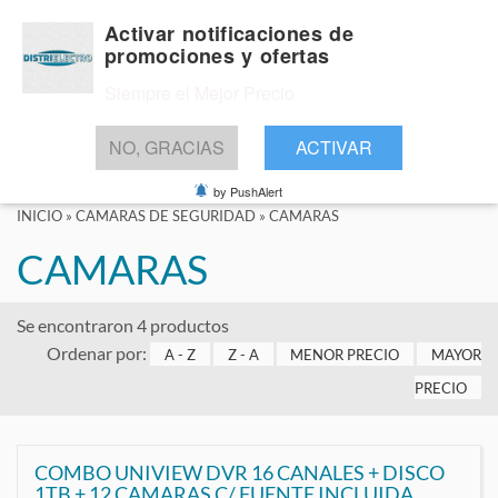
Activar notificaciones de
promociones y ofertas
Siempre el Mejor Precio
BUSCAR
NO, GRACIAS
ACTIVAR
by PushAlert
INICIO
»
CAMARAS DE SEGURIDAD
»
CAMARAS
CAMARAS
Se encontraron 4 productos
Ordenar por:
A - Z
Z - A
MENOR PRECIO
MAYOR
PRECIO
COMBO UNIVIEW DVR 16 CANALES + DISCO
1TB + 12 CAMARAS C/ FUENTE INCLUIDA