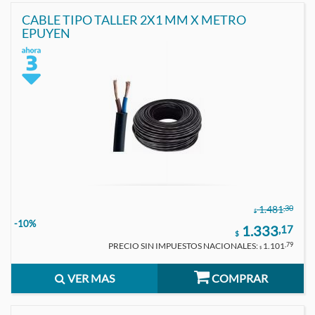
CABLE TIPO TALLER 2X1 MM X METRO
EPUYEN
,30
1.481
$
-10%
1.333
,17
$
PRECIO SIN IMPUESTOS NACIONALES:
1.101
,79
$
VER MAS
COMPRAR