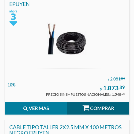
EPUYEN
,54
2.081
$
-10%
1.873
,39
$
PRECIO SIN IMPUESTOS NACIONALES:
1.548
,25
$
VER MAS
COMPRAR
CABLE TIPO TALLER 2X2.5 MM X 100 METROS
NEGRO EPUYEN