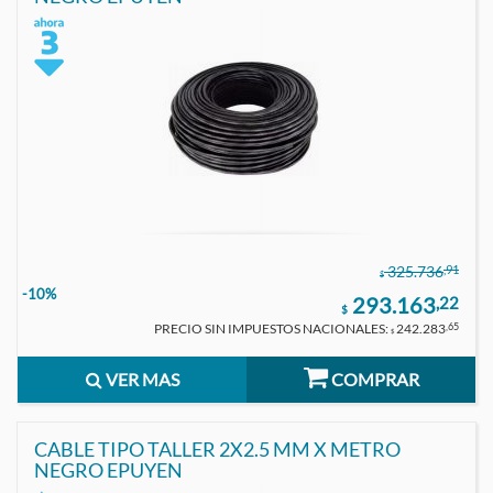
,91
325.736
$
-10%
293.163
,22
$
PRECIO SIN IMPUESTOS NACIONALES:
242.283
,65
$
VER MAS
COMPRAR
CABLE TIPO TALLER 2X2.5 MM X METRO
NEGRO EPUYEN