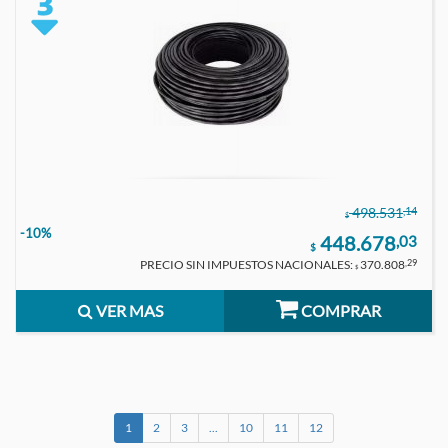
,14
498.531
$
-10%
448.678
,03
$
PRECIO SIN IMPUESTOS NACIONALES:
370.808
,29
$
VER MAS
COMPRAR
1
2
3
...
10
11
12