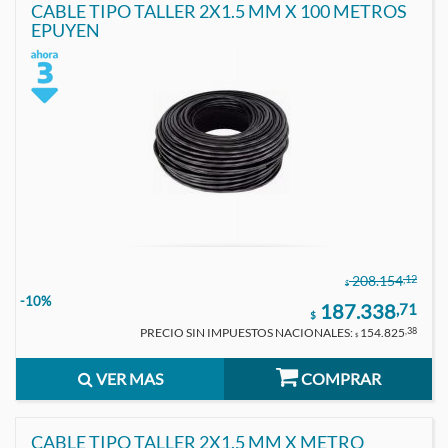
CABLE TIPO TALLER 2X1.5 MM X 100 METROS
EPUYEN
,12
208.154
$
-10%
187.338
,71
$
PRECIO SIN IMPUESTOS NACIONALES:
154.825
,38
$
VER MAS
COMPRAR
CABLE TIPO TALLER 2X1.5 MM X METRO