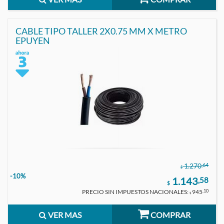
CABLE TIPO TALLER 2X0.75 MM X METRO
EPUYEN
,64
1.270
$
-10%
1.143
,58
$
PRECIO SIN IMPUESTOS NACIONALES:
945
,10
$
VER MAS
COMPRAR