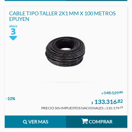
CABLE TIPO TALLER 2X1 MM X 100 METROS
EPUYEN
,80
148.129
$
-10%
133.316
,82
$
PRECIO SIN IMPUESTOS NACIONALES:
110.179
,19
$
VER MAS
COMPRAR