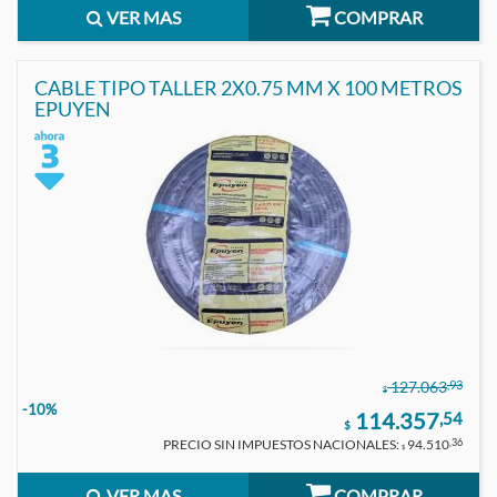
VER MAS
COMPRAR
CABLE TIPO TALLER 2X0.75 MM X 100 METROS
EPUYEN
,93
127.063
$
-10%
114.357
,54
$
PRECIO SIN IMPUESTOS NACIONALES:
94.510
,36
$
VER MAS
COMPRAR