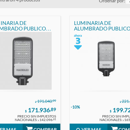
Ordenar por:
INARIA DE
LUMINARIA DE
MBRADO PUBLICO
ALUMBRADO PUBLIC
 100W IP65 FRIO
LED 150W IP65 FRIO
ROLED
MACROLED
,99
191.040
221
$
$
-10%
171.936
199.7
,89
$
$
PRECIO SIN IMPUESTOS
PRECIO SIN IMP
NACIONALES:
142.096
NACIONALES:
165
,61
$
$
ER MAS
COMPRAR
VER MAS
COM