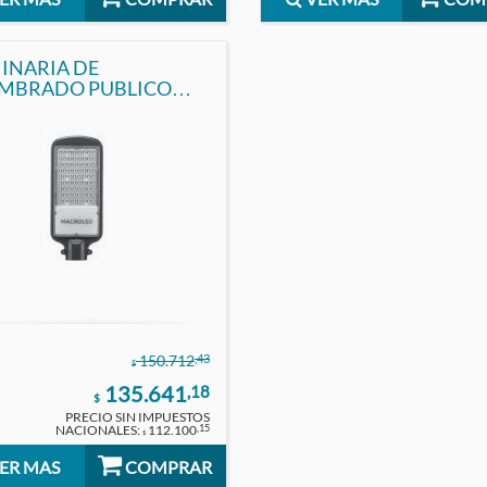
INARIA DE
MBRADO PUBLICO
50W IP65 FRIO
ROLED
,43
150.712
$
135.641
,18
$
PRECIO SIN IMPUESTOS
NACIONALES:
112.100
,15
$
ER MAS
COMPRAR