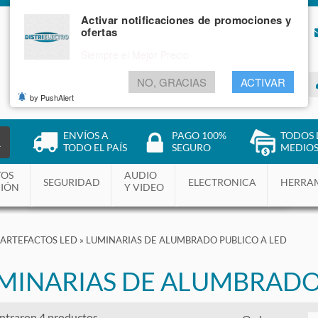
Activar notificaciones de promociones y
ofertas
NOSOTROS
BLOG
Siempre el Mejor Precio
NO, GRACIAS
ACTIVAR
INGRESAR
by PushAlert
ENVÍOS A
PAGO 100%
TODOS 
R
TODO EL PAÍS
SEGURO
MEDIOS
TOS
AUDIO
SEGURIDAD
ELECTRONICA
HERRA
CIÓN
Y VIDEO
ARTEFACTOS LED
»
LUMINARIAS DE ALUMBRADO PUBLICO A LED
MINARIAS DE ALUMBRADO
ntraron 4 productos