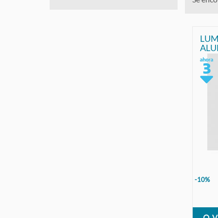
LUM
ALU
LED
MAC
-10%
V