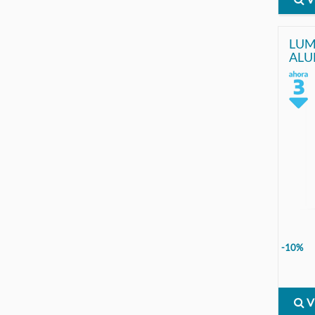
LUM
ALU
LED 
MAC
-10%
V