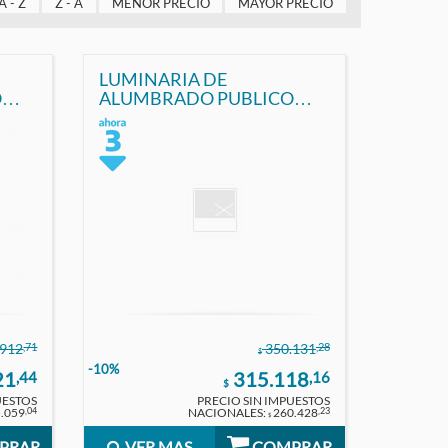
A - Z
Z - A
MENOR PRECIO
MAYOR PRECIO
LUMINARIA DE
O
ALUMBRADO PUBLICO
LED 200W IP65 FRIO
MACROLED
,71
,28
.912
350.131
$
-10%
21
315.118
,44
,16
$
UESTOS
PRECIO SIN IMPUESTOS
.059
NACIONALES:
260.428
,04
,23
$
PRAR
VER MAS
COMPRAR