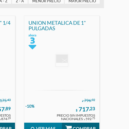
A - Z
Z - A
MENOR PRECIO
MAYOR PRECIO
 1/4
UNION METALICA DE 1"
PULGADAS
,43
,92
.175
796
$
-10%
57
717
,89
,23
$
UESTOS
PRECIO SIN IMPUESTOS
874
NACIONALES:
592
,29
,75
$
$
PRAR
VER MAS
COMPRAR