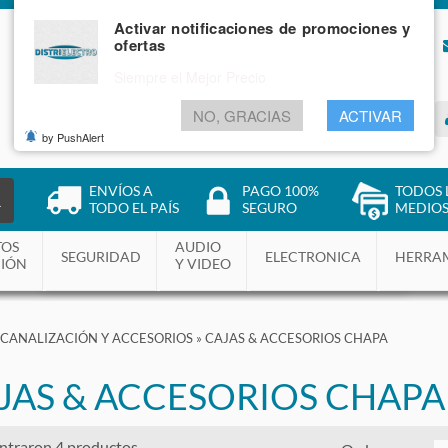
Activar notificaciones de promociones y
ofertas
NOSOTROS
BLOG
Siempre el Mejor Precio
NO, GRACIAS
ACTIVAR
INGRESAR
by PushAlert
ENVÍOS A
PAGO 100%
TODOS 
R
TODO EL PAÍS
SEGURO
MEDIOS
TOS
AUDIO
SEGURIDAD
ELECTRONICA
HERRA
CIÓN
Y VIDEO
CANALIZACIÓN Y ACCESORIOS
»
CAJAS & ACCESORIOS CHAPA
JAS & ACCESORIOS CHAPA
ntraron 4 productos