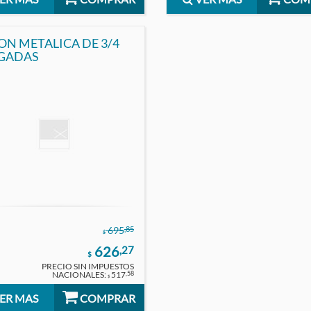
ON METALICA DE 3/4
GADAS
,85
695
$
626
,27
$
PRECIO SIN IMPUESTOS
NACIONALES:
517
,58
$
ER MAS
COMPRAR