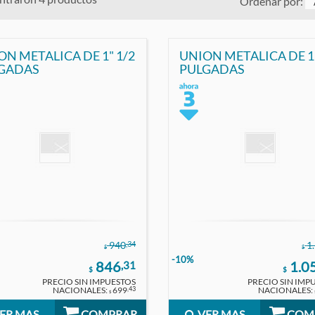
Ordenar por:
ON METALICA DE 1" 1/2
UNION METALICA DE 1"
GADAS
PULGADAS
,34
940
1
$
$
-10%
846
1.0
,31
$
$
PRECIO SIN IMPUESTOS
PRECIO SIN IMP
NACIONALES:
699
NACIONALES:
,43
$
ER MAS
COMPRAR
VER MAS
COM