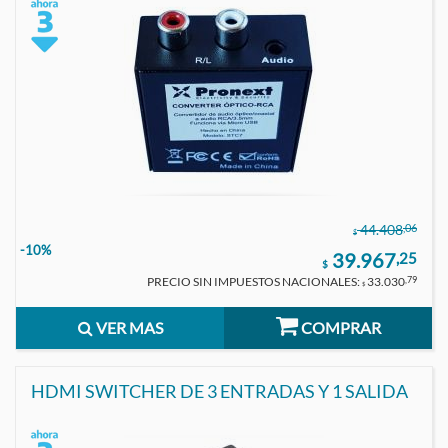
,06
44.408
$
-10%
39.967
,25
$
PRECIO SIN IMPUESTOS NACIONALES:
33.030
,79
$
VER MAS
COMPRAR
HDMI SWITCHER DE 3 ENTRADAS Y 1 SALIDA