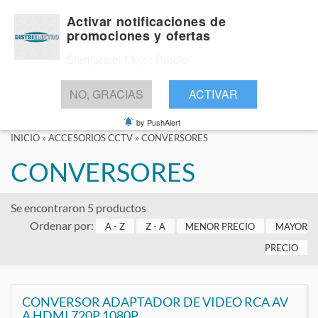
Activar notificaciones de
promociones y ofertas
Siempre el Mejor Precio
BUSCAR
NO, GRACIAS
ACTIVAR
by PushAlert
INICIO
»
ACCESORIOS CCTV
»
CONVERSORES
CONVERSORES
Se encontraron 5 productos
Ordenar por:
A - Z
Z - A
MENOR PRECIO
MAYOR
PRECIO
CONVERSOR ADAPTADOR DE VIDEO RCA AV
A HDMI 720P 1080P