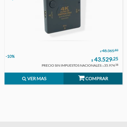
,83
48.365
$
-10%
43.529
,25
$
PRECIO SIN IMPUESTOS NACIONALES:
35.974
,58
$
VER MAS
COMPRAR