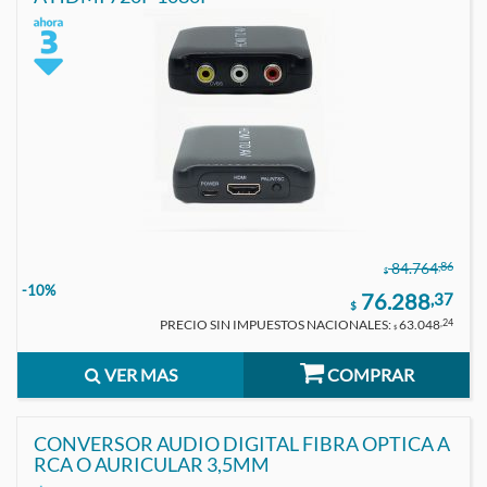
,86
84.764
$
-10%
76.288
,37
$
PRECIO SIN IMPUESTOS NACIONALES:
63.048
,24
$
VER MAS
COMPRAR
CONVERSOR AUDIO DIGITAL FIBRA OPTICA A
RCA O AURICULAR 3,5MM