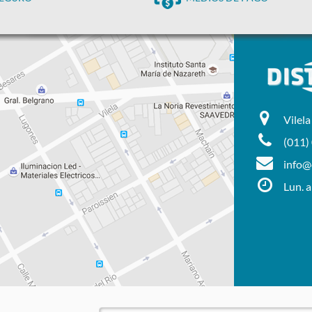
Vilel
(011)
info@d
Lun. a