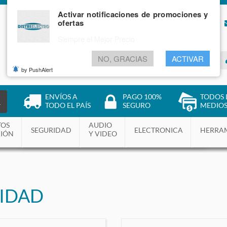
Activar notificaciones de promociones y
ofertas
NOSOTROS
BLOG
Siempre el Mejor Precio
NO, GRACIAS
ACTIVAR
INGRESAR
by PushAlert
ENVÍOS A
PAGO 100%
TODOS 
R
TODO EL PAÍS
SEGURO
MEDIOS
TOS
AUDIO
SEGURIDAD
ELECTRONICA
HERRA
CIÓN
Y VIDEO
RIDAD