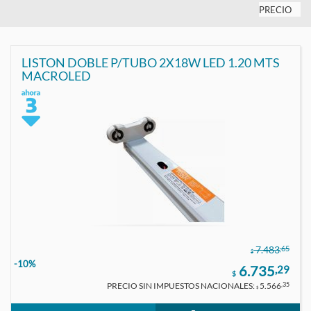
PRECIO
LISTON DOBLE P/TUBO 2X18W LED 1.20 MTS
MACROLED
,65
7.483
$
-10%
6.735
,29
$
PRECIO SIN IMPUESTOS NACIONALES:
5.566
,35
$