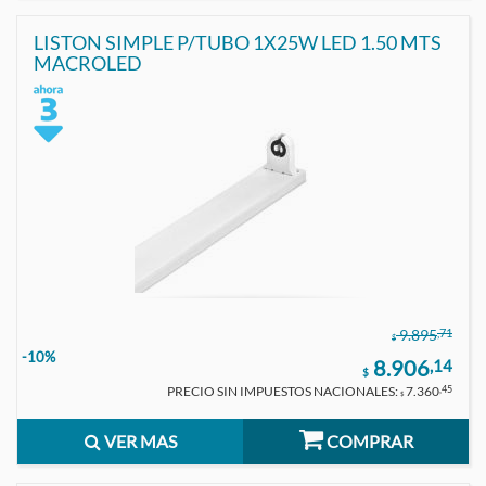
LISTON SIMPLE P/TUBO 1X25W LED 1.50 MTS
MACROLED
,71
9.895
$
-10%
8.906
,14
$
PRECIO SIN IMPUESTOS NACIONALES:
7.360
,45
$
VER MAS
COMPRAR