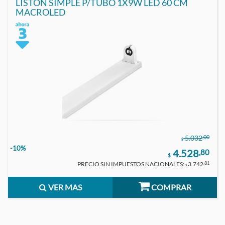
LISTON SIMPLE P/TUBO 1X9W LED 60 CM
MACROLED
,00
5.032
$
-10%
4.528
,80
$
PRECIO SIN IMPUESTOS NACIONALES:
3.742
,81
$
VER MAS
COMPRAR