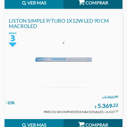
VER MAS
COMPRAR
LISTON SIMPLE P/TUBO 1X12W LED 90 CM
MACROLED
,80
5.965
$
-10%
5.369
,22
$
PRECIO SIN IMPUESTOS NACIONALES:
4.437
,37
$
VER MAS
COMPRAR