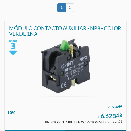
1
2
MÓDULO CONTACTO AUXILIAR - NP8 - COLOR
VERDE 1NA
,59
7.364
$
-10%
6.628
,13
$
PRECIO SIN IMPUESTOS NACIONALES:
5.998
,31
$