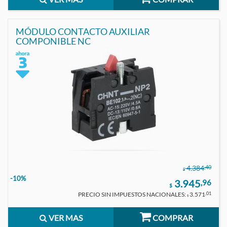
MÓDULO CONTACTO AUXILIAR
COMPONIBLE NC
,40
4.384
$
-10%
3.945
,96
$
PRECIO SIN IMPUESTOS NACIONALES:
3.571
,01
$
VER MAS
COMPRAR