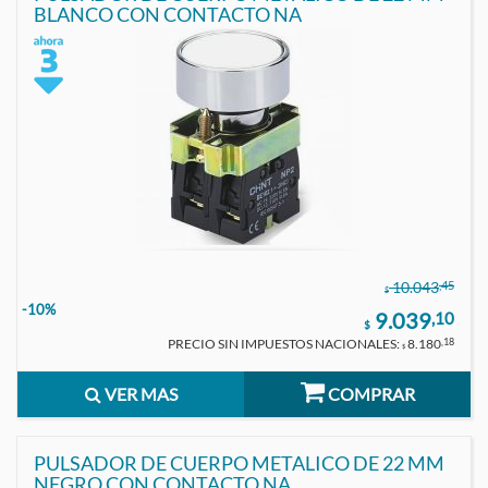
BLANCO CON CONTACTO NA
,45
10.043
$
-10%
9.039
,10
$
PRECIO SIN IMPUESTOS NACIONALES:
8.180
,18
$
VER MAS
COMPRAR
PULSADOR DE CUERPO METALICO DE 22 MM
NEGRO CON CONTACTO NA