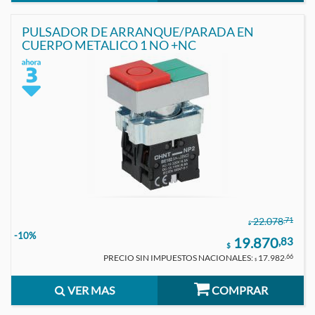
PULSADOR DE ARRANQUE/PARADA EN
CUERPO METALICO 1 NO +NC
,71
22.078
$
-10%
19.870
,83
$
PRECIO SIN IMPUESTOS NACIONALES:
17.982
,66
$
VER MAS
COMPRAR