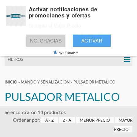
Activar notificaciones de
promociones y ofertas
Siempre el Mejor Precio
BUSCAR
NO, GRACIAS
ACTIVAR
by PushAlert
FILTROS
INICIO
»
MANDO Y SEÑALIZACION
»
PULSADOR METALICO
PULSADOR METALICO
Se encontraron 14 productos
Ordenar por:
A - Z
Z - A
MENOR PRECIO
MAYOR
PRECIO