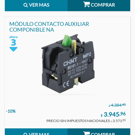
VER MAS
COMPRAR
MÓDULO CONTACTO AUXILIAR
COMPONIBLE NA
,40
4.384
$
-10%
3.945
,96
$
PRECIO SIN IMPUESTOS NACIONALES:
3.571
,01
$
VER MAS
COMPRAR