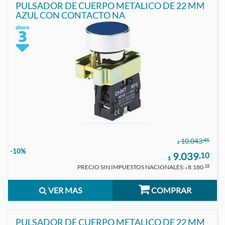
PULSADOR DE CUERPO METALICO DE 22 MM
AZUL CON CONTACTO NA
,45
10.043
$
-10%
9.039
,10
$
PRECIO SIN IMPUESTOS NACIONALES:
8.180
,18
$
VER MAS
COMPRAR
PULSADOR DE CUERPO METALICO DE 22 MM