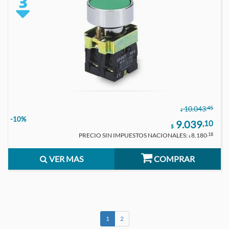
,45
10.043
$
-10%
9.039
,10
$
PRECIO SIN IMPUESTOS NACIONALES:
8.180
,18
$
VER MAS
COMPRAR
1
2