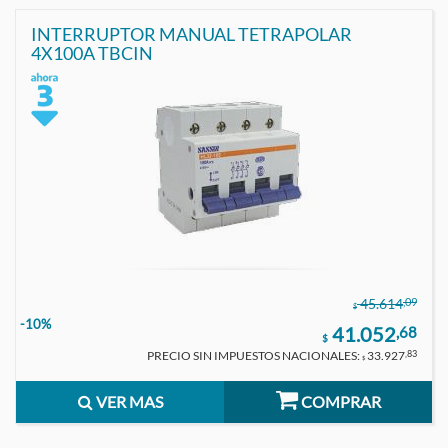
INTERRUPTOR MANUAL TETRAPOLAR
4X100A TBCIN
,09
45.614
$
-10%
41.052
,68
$
PRECIO SIN IMPUESTOS NACIONALES:
33.927
,83
$
VER MAS
COMPRAR