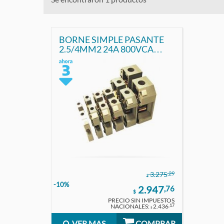
BORNE SIMPLE PASANTE
2.5/4MM2 24A 800VCA
GRIS TBCIN
,29
3.275
$
-10%
2.947
,76
$
PRECIO SIN IMPUESTOS
NACIONALES:
2.436
,17
$
VER MAS
COMPRAR