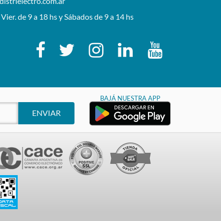
istrielectro.com.ar
 Vier. de 9 a 18 hs y Sábados de 9 a 14 hs
BAJÁ NUESTRA APP
ENVIAR