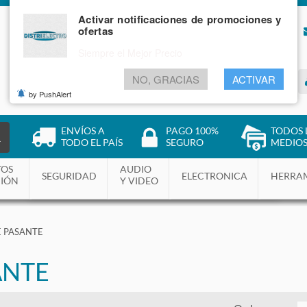
Activar notificaciones de promociones y
ofertas
NOSOTROS
BLOG
Siempre el Mejor Precio
NO, GRACIAS
ACTIVAR
INGRESAR
by PushAlert
ENVÍOS A
PAGO 100%
TODOS 
R
TODO EL PAÍS
SEGURO
MEDIOS
TOS
AUDIO
SEGURIDAD
ELECTRONICA
HERRA
CIÓN
Y VIDEO
E PASANTE
ANTE