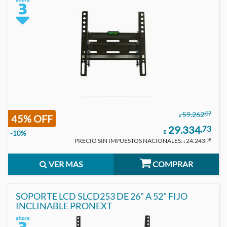
,07
59.262
45% OFF
$
29.334
,73
$
-10%
PRECIO SIN IMPUESTOS NACIONALES:
24.243
,58
$
VER MAS
COMPRAR
SOPORTE LCD SLCD253 DE 26" A 52" FIJO
INCLINABLE PRONEXT