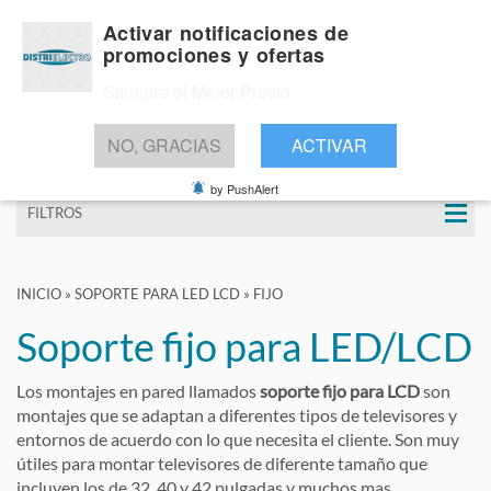
Activar notificaciones de
promociones y ofertas
Siempre el Mejor Precio
BUSCAR
NO, GRACIAS
ACTIVAR
by PushAlert
FILTROS
INICIO
»
SOPORTE PARA LED LCD
»
FIJO
Soporte fijo para LED/LCD
Los montajes en pared llamados
soporte fijo para LCD
son
montajes que se adaptan a diferentes tipos de televisores y
entornos de acuerdo con lo que necesita el cliente. Son muy
útiles para montar televisores de diferente tamaño que
incluyen los de 32, 40 y 42 pulgadas y muchos mas.