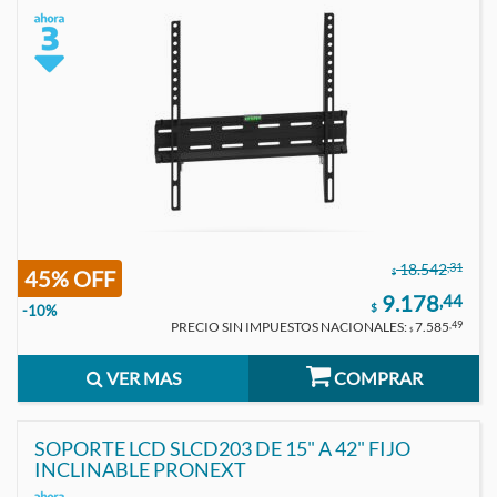
,31
18.542
45% OFF
$
9.178
,44
$
-10%
PRECIO SIN IMPUESTOS NACIONALES:
7.585
,49
$
VER MAS
COMPRAR
SOPORTE LCD SLCD203 DE 15" A 42" FIJO
INCLINABLE PRONEXT