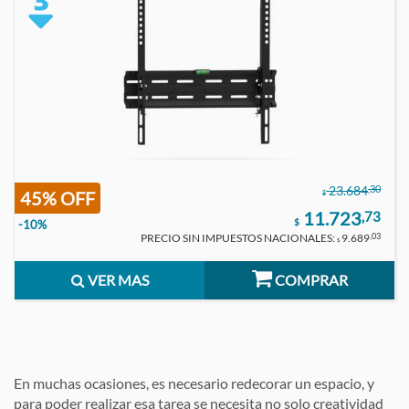
,30
23.684
45% OFF
$
11.723
,73
$
-10%
PRECIO SIN IMPUESTOS NACIONALES:
9.689
,03
$
VER MAS
COMPRAR
En muchas ocasiones, es necesario redecorar un espacio, y
para poder realizar esa tarea se necesita no solo creatividad