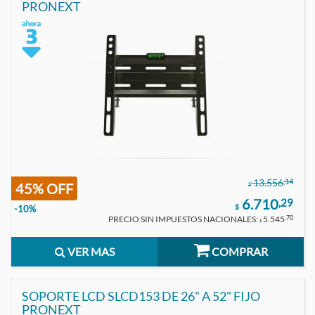
PRONEXT
,14
13.556
45% OFF
$
6.710
,29
$
-10%
PRECIO SIN IMPUESTOS NACIONALES:
5.545
,70
$
VER MAS
COMPRAR
SOPORTE LCD SLCD153 DE 26" A 52" FIJO
PRONEXT