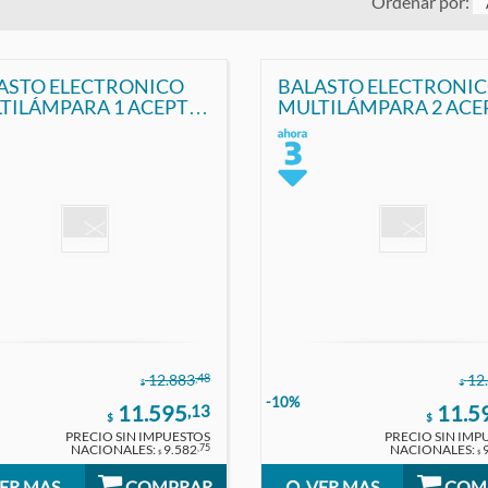
Ordenar por:
ASTO ELECTRONICO
BALASTO ELECTRONI
TILÁMPARA 1 ACEPTA:
MULTILÁMPARA 2 ACE
T8) - 40W(T12)
14W(T5) - 15W(T8) -18W
W(T8) - 36W COMPACTA
- 20W(T12) -18W
COMPACTA -22W Y 32
CIRCULAR -30W(T8)
,48
12.883
12
$
$
-10%
11.595
11.5
,13
$
$
PRECIO SIN IMPUESTOS
PRECIO SIN IMP
NACIONALES:
9.582
NACIONALES:
,75
$
$
ER MAS
COMPRAR
VER MAS
COM