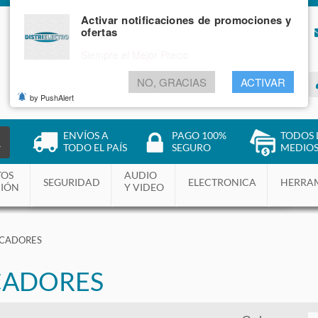
Activar notificaciones de promociones y
ofertas
NOSOTROS
BLOG
Siempre el Mejor Precio
NO, GRACIAS
ACTIVAR
INGRESAR
by PushAlert
ENVÍOS A
PAGO 100%
TODOS 
R
TODO EL PAÍS
SEGURO
MEDIOS
TOS
AUDIO
SEGURIDAD
ELECTRONICA
HERRA
CIÓN
Y VIDEO
NCADORES
CADORES