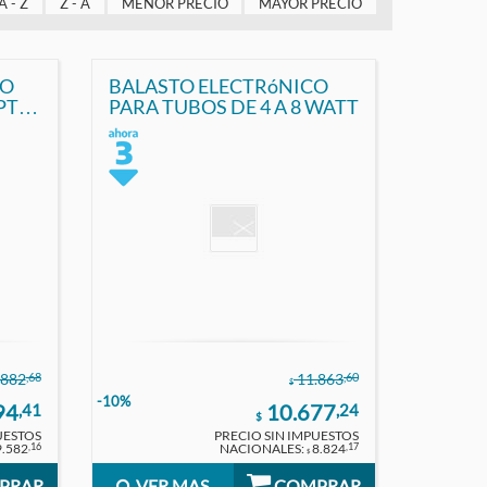
A - Z
Z - A
MENOR PRECIO
MAYOR PRECIO
CO
BALASTO ELECTRóNICO
PTA:
PARA TUBOS DE 4 A 8 WATT
(T8)
W
,68
,60
.882
11.863
$
-10%
94
10.677
,41
,24
$
UESTOS
PRECIO SIN IMPUESTOS
9.582
NACIONALES:
8.824
,16
,17
$
PRAR
VER MAS
COMPRAR