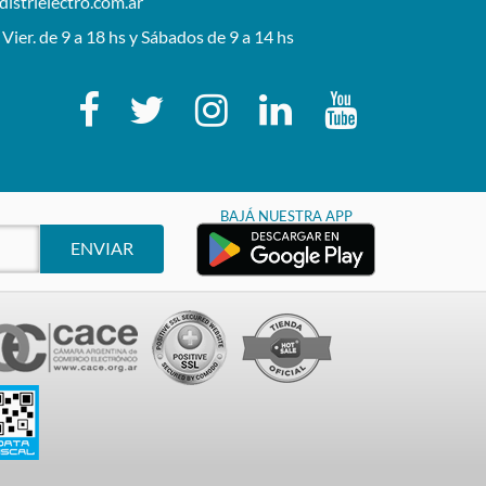
istrielectro.com.ar
 Vier. de 9 a 18 hs y Sábados de 9 a 14 hs
BAJÁ NUESTRA APP
ENVIAR