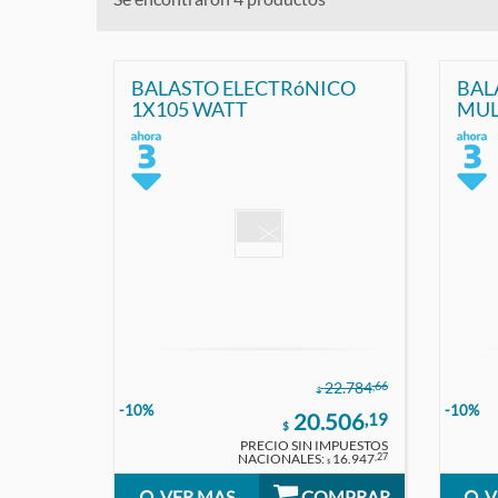
BALASTO ELECTRóNICO
BAL
1X105 WATT
MUL
36W(
-30
,66
22.784
$
-10%
-10%
20.506
,19
$
PRECIO SIN IMPUESTOS
NACIONALES:
16.947
,27
$
VER MAS
COMPRAR
V