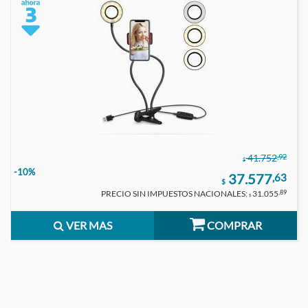
,92
41.752
$
-10%
37.577
,63
$
PRECIO SIN IMPUESTOS NACIONALES:
31.055
,89
$
VER MAS
COMPRAR