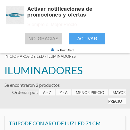
Activar notificaciones de
promociones y ofertas
Siempre el Mejor Precio
BUSCAR
NO, GRACIAS
ACTIVAR
by PushAlert
INICIO
»
AROS DE LED
»
ILUMINADORES
ILUMINADORES
Se encontraron 2 productos
Ordenar por:
A - Z
Z - A
MENOR PRECIO
MAYOR
PRECIO
TRIPODE CON ARO DE LUZ LED 71 CM