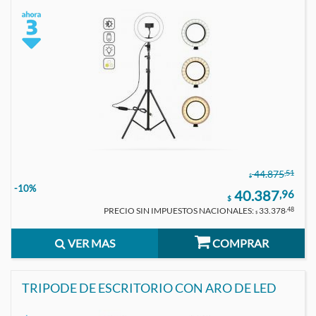
,51
44.875
$
-10%
40.387
,96
$
PRECIO SIN IMPUESTOS NACIONALES:
33.378
,48
$
VER MAS
COMPRAR
TRIPODE DE ESCRITORIO CON ARO DE LED