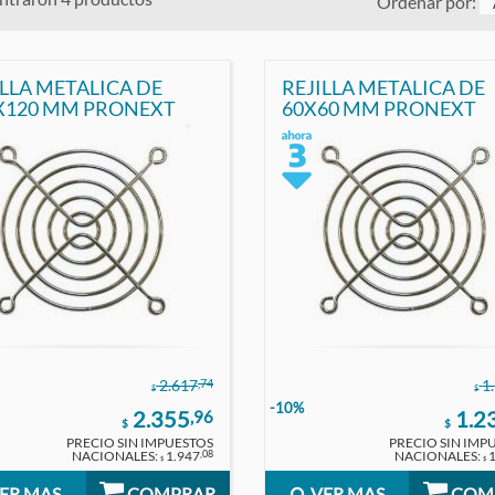
Ordenar por:
ILLA METALICA DE
REJILLA METALICA DE
120X120 MM PRONEXT
60X60 MM PRONEXT
,74
2.617
1
$
$
-10%
2.355
1.2
,96
$
$
PRECIO SIN IMPUESTOS
PRECIO SIN IMP
NACIONALES:
1.947
NACIONALES:
,08
$
$
ER MAS
COMPRAR
VER MAS
COM