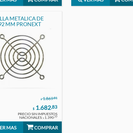
ILLA METALICA DE
92X92 MM PRONEXT
,81
1.869
$
1.682
,83
$
PRECIO SIN IMPUESTOS
NACIONALES:
1.390
,77
$
ER MAS
COMPRAR