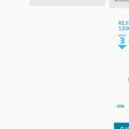
REJ
-10%
V