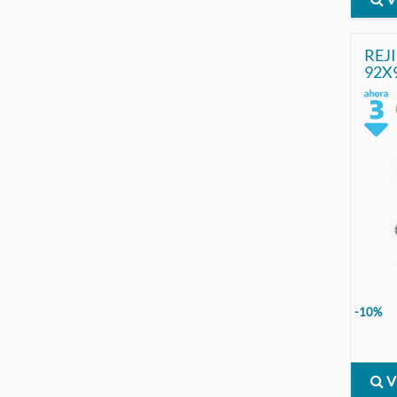
REJ
-10%
V