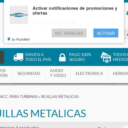
Activar notificaciones de promociones y
ofertas
NOSOTROS
BLOG
Siempre el Mejor Precio
NO, GRACIAS
ACTIVAR
INGRESAR
by PushAlert
ENVÍOS A
PAGO 100%
TODOS 
R
TODO EL PAÍS
SEGURO
MEDIOS
TOS
AUDIO
SEGURIDAD
ELECTRONICA
HERRA
CIÓN
Y VIDEO
ACC. PARA TURBINAS
»
REJILLAS METALICAS
JILLAS METALICAS
ntraron 4 productos