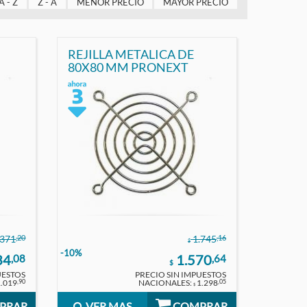
A - Z
Z - A
MENOR PRECIO
MAYOR PRECIO
REJILLA METALICA DE
80X80 MM PRONEXT
,20
,16
.371
1.745
$
-10%
34
1.570
,08
,64
$
UESTOS
PRECIO SIN IMPUESTOS
1.019
NACIONALES:
1.298
,90
,05
$
PRAR
VER MAS
COMPRAR