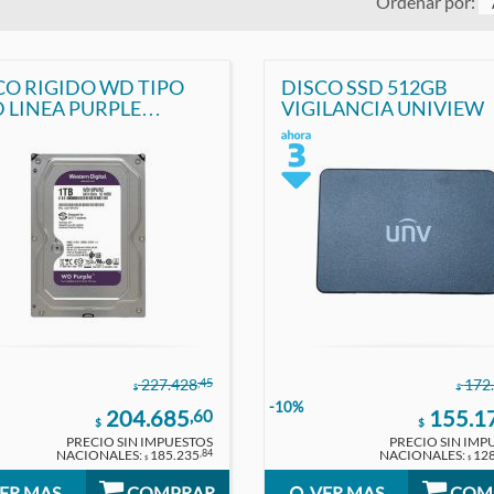
Ordenar por:
CO RIGIDO WD TIPO
DISCO SSD 512GB
NEA PURPLE
VIGILANCIA UNIVIEW
ACIDAD 1TB UNIVIEW
,45
227.428
172
$
$
-10%
204.685
155.1
,60
$
$
PRECIO SIN IMPUESTOS
PRECIO SIN IMP
NACIONALES:
185.235
NACIONALES:
128
,84
$
$
ER MAS
COMPRAR
VER MAS
COM