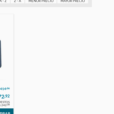
A - Z
Z - A
MENOR PRECIO
MAYOR PRECIO
,36
.414
72
,92
UESTOS
.242
,08
PRAR