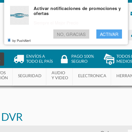
Activar notificaciones de promociones y
ofertas
NOSOTROS
BLOG
Siempre el Mejor Precio
NO, GRACIAS
ACTIVAR
INGRESAR
by PushAlert
ENVÍOS A
PAGO 100%
TODOS 
R
TODO EL PAÍS
SEGURO
MEDIOS
TOS
AUDIO
SEGURIDAD
ELECTRONICA
HERRA
CIÓN
Y VIDEO
 DVR