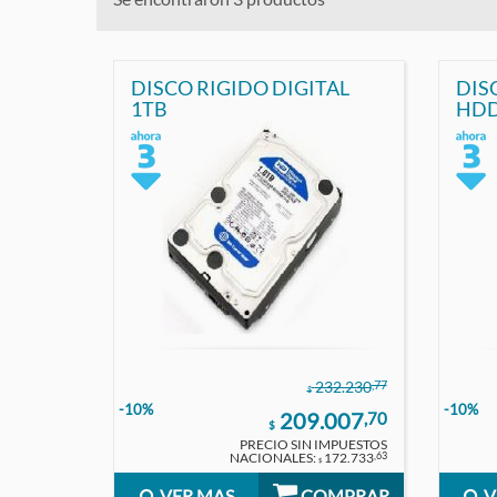
DISCO RIGIDO DIGITAL
DIS
1TB
HDD LI
CAP
,77
232.230
$
-10%
-10%
209.007
,70
$
PRECIO SIN IMPUESTOS
NACIONALES:
172.733
,63
$
VER MAS
COMPRAR
V