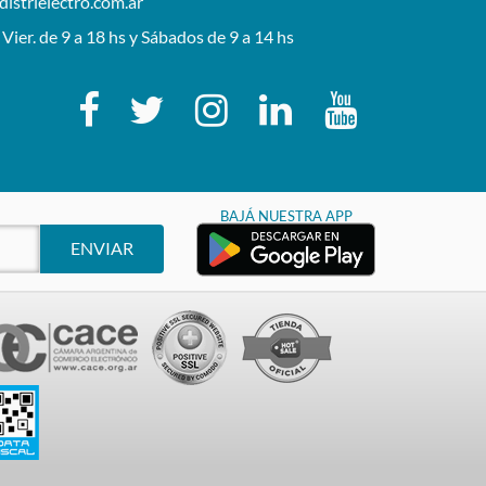
istrielectro.com.ar
 Vier. de 9 a 18 hs y Sábados de 9 a 14 hs
BAJÁ NUESTRA APP
ENVIAR