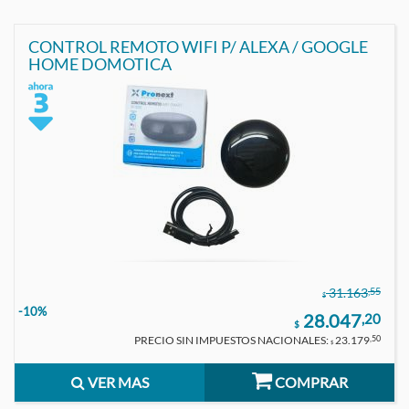
CONTROL REMOTO WIFI P/ ALEXA / GOOGLE
HOME DOMOTICA
,55
31.163
$
-10%
28.047
,20
$
PRECIO SIN IMPUESTOS NACIONALES:
23.179
,50
$
VER MAS
COMPRAR