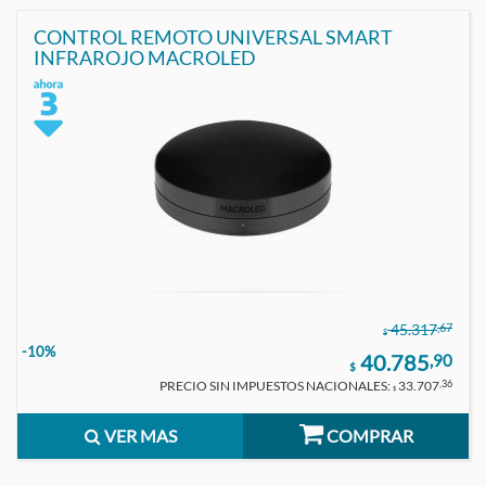
CONTROL REMOTO UNIVERSAL SMART
INFRAROJO MACROLED
,67
45.317
$
-10%
40.785
,90
$
PRECIO SIN IMPUESTOS NACIONALES:
33.707
,36
$
VER MAS
COMPRAR