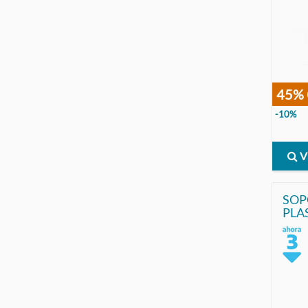
45%
-10%
V
SOPO
PLA
INCL
PRO