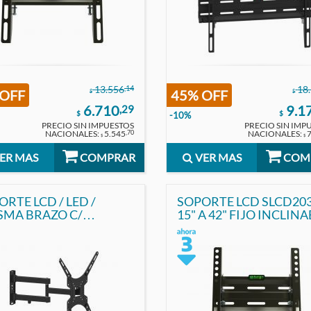
,14
13.556
18
 OFF
45% OFF
$
$
6.710
9.1
,29
$
$
-10%
PRECIO SIN IMPUESTOS
PRECIO SIN IMP
NACIONALES:
5.545
NACIONALES:
,70
$
$
ER MAS
COMPRAR
VER MAS
COM
RTE LCD / LED /
SOPORTE LCD SLCD203
SMA BRAZO C/
15" A 42" FIJO INCLIN
INABLE DE 26" A 55"
PRONEXT
NEXT