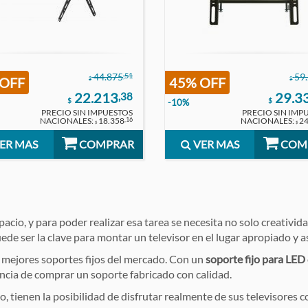
,51
44.875
59
 OFF
45% OFF
$
$
22.213
29.3
,38
$
$
-10%
PRECIO SIN IMPUESTOS
PRECIO SIN IMP
NACIONALES:
18.358
NACIONALES:
2
,16
$
$
ER MAS
COMPRAR
VER MAS
COM
acio, y para poder realizar esa tarea se necesita no solo creativi
de ser la clave para montar un televisor en el lugar apropiado y as
 mejores soportes fijos del mercado. Con un
soporte fijo para LED
ncia de comprar un soporte fabricado con calidad.
, tienen la posibilidad de disfrutar realmente de sus televisores 