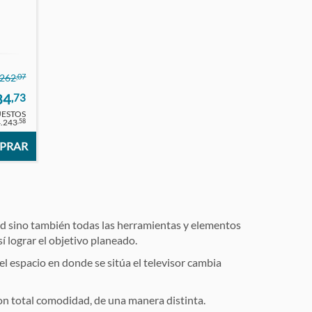
,07
.262
34
,73
UESTOS
4.243
,58
PRAR
dad sino también todas las herramientas y elementos
í lograr el objetivo planeado.
el espacio en donde se sitúa el televisor cambia
con total comodidad, de una manera distinta.