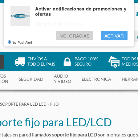
Activar notificaciones de promociones y
ofertas
NOSOTROS
BLOG
Siempre el Mejor Precio
NO, GRACIAS
ACTIVAR
INGRESAR
by PushAlert
ENVÍOS A
PAGO 100%
TODOS 
R
TODO EL PAÍS
SEGURO
MEDIOS
TOS
AUDIO
SEGURIDAD
ELECTRONICA
HERRA
CIÓN
Y VIDEO
SOPORTE PARA LED LCD
»
FIJO
orte fijo para LED/LCD
tajes en pared llamados
soporte fijo para LCD
son montajes que se