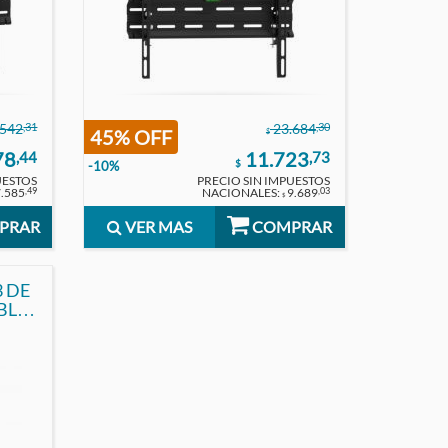
,31
,30
.542
23.684
45% OFF
$
78
11.723
,44
,73
$
-10%
UESTOS
PRECIO SIN IMPUESTOS
7.585
NACIONALES:
9.689
,49
,03
$
PRAR
VER MAS
COMPRAR
 DE
ABLE