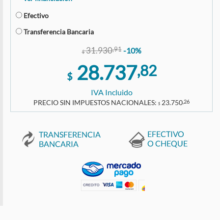
Efectivo
Transferencia Bancaria
31.930
,91
-10%
$
28.737
,82
$
IVA Incluido
PRECIO SIN IMPUESTOS NACIONALES:
23.750
,26
$