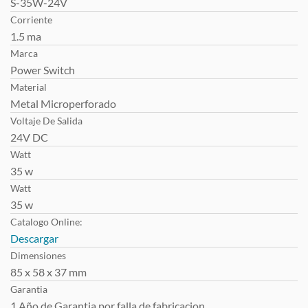
S-35W-24V
Corriente
1.5 ma
Marca
Power Switch
Material
Metal Microperforado
Voltaje De Salida
24V DC
Watt
35 w
Watt
35 w
Catalogo Online:
Descargar
Dimensiones
85 x 58 x 37 mm
Garantia
1 Año de Garantia por falla de fabricacion