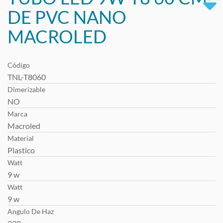
DE PVC NANO
MACROLED
Código
TNL-T8060
Dimerizable
NO
Marca
Macroled
Material
Plastico
Watt
9 w
Watt
9 w
Angulo De Haz